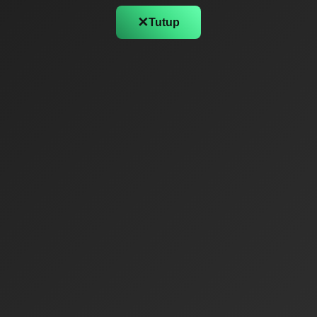
✕
Tutup