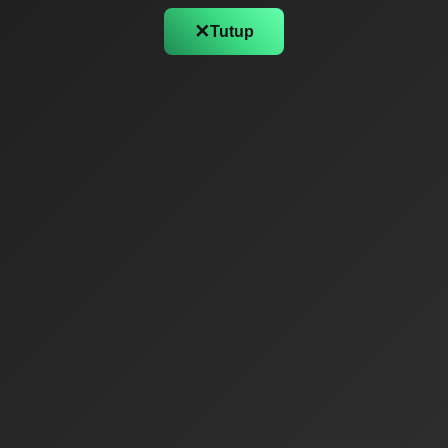
✕
Tutup